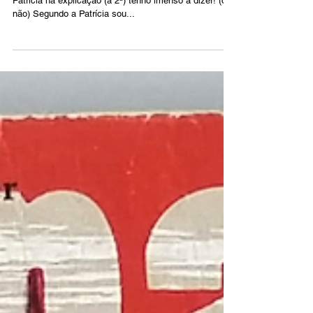
Patrícia na explicação (a 2ª) tenho imenso a dizer! (ou
não) Segundo a Patrícia sou...