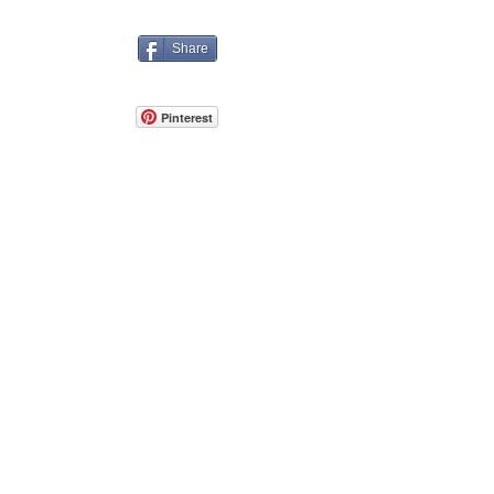
geral.aexplica@gmail.com
Share
Pinterest