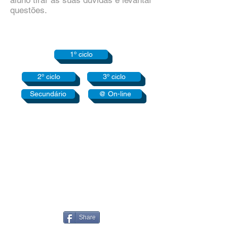
aluno tirar as suas dúvidas e levantar
questões.
1º ciclo
2º ciclo
3º ciclo
Secundário
@ On-line
TELEFONE
T:
926 398 645
ENDEREÇO
Rua do Hospital Velho nº 28
- Armazém do Mercado -
E-MAIL
geral.aexplica@gmail.com
Share